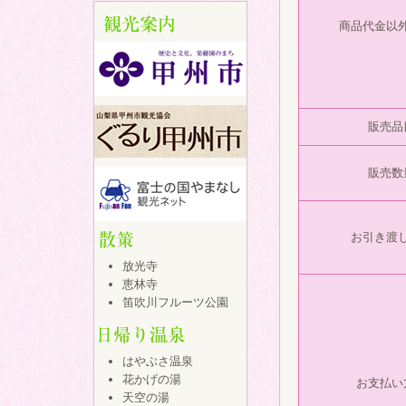
商品代金以
販売品
販売数
お引き渡
放光寺
恵林寺
笛吹川フルーツ公園
はやぶさ温泉
花かげの湯
お支払い
天空の湯