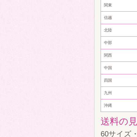
関東
信越
北陸
中部
関西
中国
四国
九州
沖縄
送料の
60サイズ