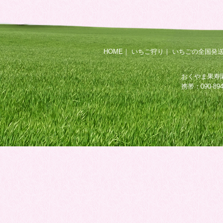
HOME
｜
いちご狩り
｜
いちごの全国発
おくやま果寿園 
携帯：090-8945