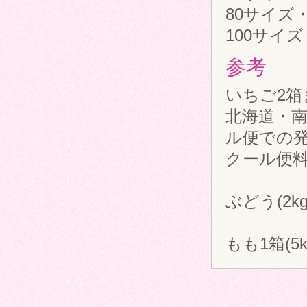
80サイズ
100サイ
参考
いちご2箱
北海道・
ル便での
クール便料金 6
ぶどう(2k
もも1箱(5