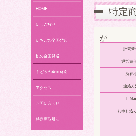
特定
HOME
いちご狩り
が
いちごの全国発送
販売業
桃の全国発送
運営責
ぶどうの全国発送
所在
連絡方
アクセス
E-Mai
お問い合わせ
お申し込
特定商取引法